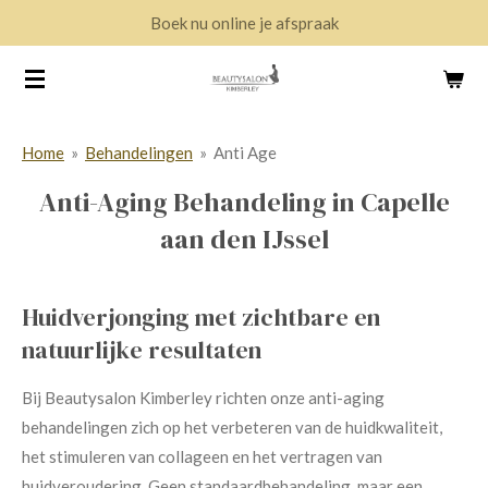
Boek nu online je afspraak
Ga
direct
naar
de
hoofdinhoud
Home
»
Behandelingen
»
Anti Age
Anti-Aging Behandeling in Capelle
aan den IJssel
Huidverjonging met zichtbare en
natuurlijke resultaten
Bij Beautysalon Kimberley richten onze anti-aging
behandelingen zich op het verbeteren van de huidkwaliteit,
het stimuleren van collageen en het vertragen van
huidveroudering. Geen standaardbehandeling, maar een