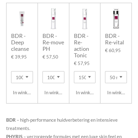
BDR -
BDR -
BDR -
BDR -
Deep
Re-move
Re-
Re-vital
cleanse
PH
action
€ 60,95
Tonic
€ 39,95
€ 57,50
€ 57,95
In winkelwagen
In winkelwagen
In winkelwagen
In winkelwage
BDR
– high-performance huidverbetering en intensieve
treatments.
PHYRIS
– verzorgende formules met een luxe skin feel en