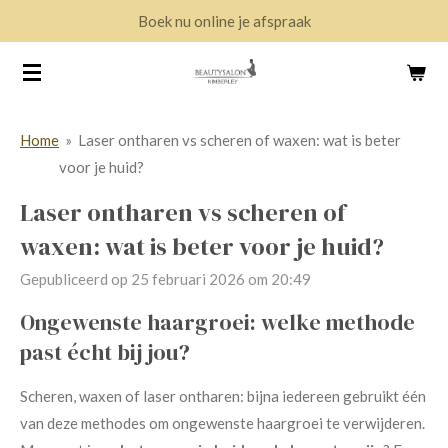
Boek nu online je afspraak
Ga
direct
naar
de
hoofdinhoud
Home
»
Laser ontharen vs scheren of waxen: wat is beter
voor je huid?
Laser ontharen vs scheren of
waxen: wat is beter voor je huid?
Gepubliceerd op 25 februari 2026 om 20:49
Ongewenste haargroei: welke methode
past écht bij jou?
Scheren, waxen of laser ontharen: bijna iedereen gebruikt één
van deze methodes om ongewenste haargroei te verwijderen.