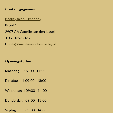
l
e
a
l
e
l
r
e
n
e
n
Contactgegevens:
Beautysalon Kimberley
Bugel 1
2907 GA Capelle aan den IJssel
T: 06-18962137
E:
info@beautysalonkimberley.nl
Openingstijden:
Maandag | 09:00 - 14:00
Dinsdag | 09:00 - 18:00
Woensdag | 09:00 - 14:00
Donderdag | 09:00 - 18:00
Vrijdag | 09:00 - 14:00