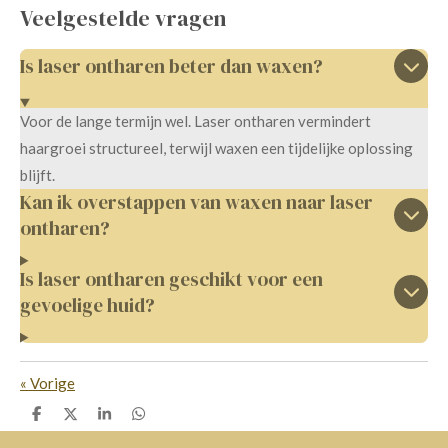
Veelgestelde vragen
Is laser ontharen beter dan waxen?
Voor de lange termijn wel. Laser ontharen vermindert
haargroei structureel, terwijl waxen een tijdelijke oplossing
blijft.
Kan ik overstappen van waxen naar laser
ontharen?
Is laser ontharen geschikt voor een
gevoelige huid?
«
Vorige
D
D
S
D
e
e
h
e