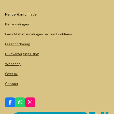
Handig & informatie
Behandelingen
Gezichtsbehandelingen per huidprobleem
Laser ontharing
Huidverzorgings Blog
Webshop
Over mij
Contact
F
W
I
a
h
n
c
a
s