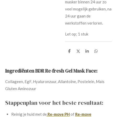
masker binnen 24 uur zo
veel mogelijk gebruiken, na
24 uur gaan de
werkstoffen verloren.
Let op; 1 stuk
D
D
S
D
e
e
h
e
l
e
a
l
e
l
r
e
n
e
n
Ingrediënten BDR Re-fresh Gel Mask Face:
Collageen, EgF, Hyaluronzuur, Allantoïne, Postelein, Mais
Gluten Aminozuur
Stappenplan voor het beste resultaat:
Reinig je huid met de
Re-move PH
of
Re-move