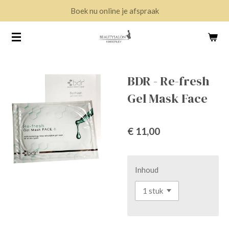
Boek nu online je afspraak
Ga
direct
naar
de
hoofdinhoud
BDR - Re-fresh
Gel Mask Face
€ 11,00
Inhoud