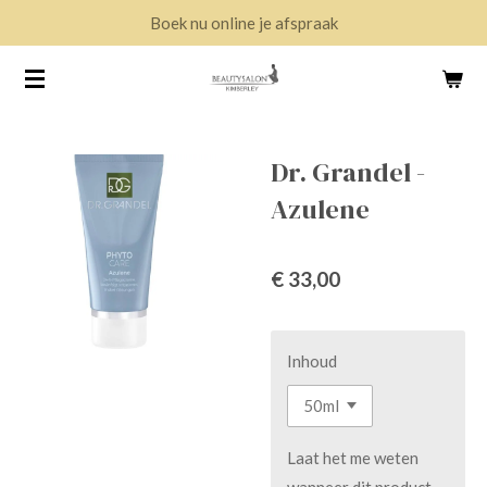
Boek nu online je afspraak
Ga
direct
naar
de
hoofdinhoud
Dr. Grandel -
Azulene
€ 33,00
Inhoud
Laat het me weten
wanneer dit product