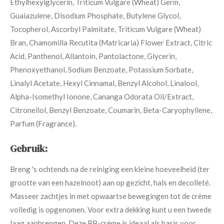
Ethylhexylglycerin, Triticum Vulgare (Wheat) Germ,
Guaiazulene, Disodium Phosphate, Butylene Glycol,
Tocopherol, Ascorbyl Palmitate, Triticum Vulgare (Wheat)
Bran, Chamomilla Recutita (Matricaria) Flower Extract, Citric
Acid, Panthenol, Allantoin, Pantolactone, Glycerin,
Phenoxyethanol, Sodium Benzoate, Potassium Sorbate,
Linalyl Acetate, Hexyl Cinnamal, Benzyl Alcohol, Linalool,
Alpha-Isomethyl Ionone, Cananga Odorata Oil/Extract,
Citronellol, Benzyl Benzoate, Coumarin, Beta-Caryophyllene,
Parfum (Fragrance).
Gebruik:
Breng 's ochtends na de reiniging een kleine hoeveelheid (ter
grootte van een hazelnoot) aan op gezicht, hals en decolleté.
Masseer zachtjes in met opwaartse bewegingen tot de crème
volledig is opgenomen. Voor extra dekking kunt u een tweede
laag aanbrengen. Deze BB-crème is ideaal als basis voor