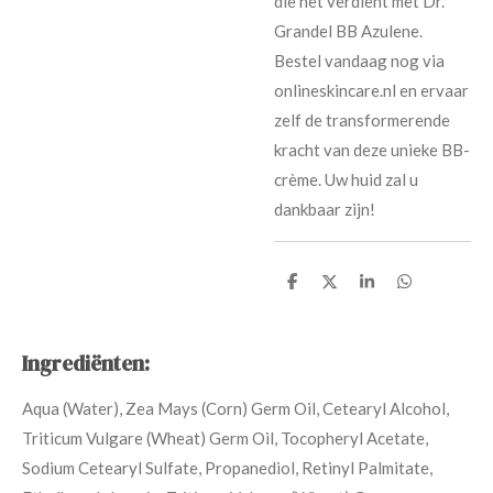
die het verdient met Dr.
Grandel BB Azulene.
Bestel vandaag nog via
onlineskincare.nl en ervaar
zelf de transformerende
kracht van deze unieke BB-
crème. Uw huid zal u
dankbaar zijn!
D
D
S
D
e
e
h
e
l
e
a
l
e
l
r
e
n
e
n
Ingrediënten:
Aqua (Water), Zea Mays (Corn) Germ Oil, Cetearyl Alcohol,
Triticum Vulgare (Wheat) Germ Oil, Tocopheryl Acetate,
Sodium Cetearyl Sulfate, Propanediol, Retinyl Palmitate,