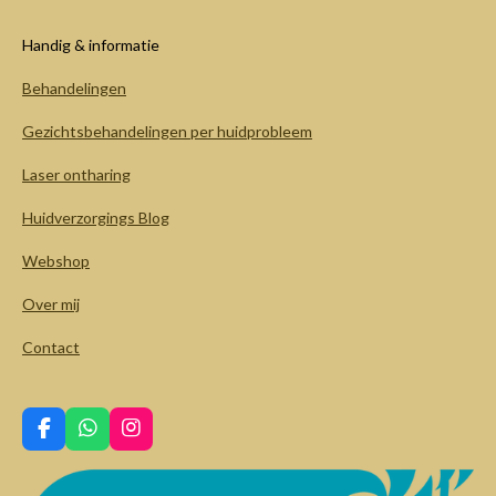
Handig & informatie
Behandelingen
Gezichtsbehandelingen per huidprobleem
Laser ontharing
Huidverzorgings Blog
Webshop
Over mij
Contact
F
W
I
a
h
n
c
a
s