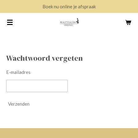
Boek nu online je afspraak
Ga
direct
naar
de
hoofdinhoud
Wachtwoord vergeten
E-mailadres
Verzenden