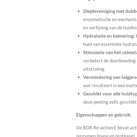
Dieptereiniging met dubbe
enzymatische en mechanisc
en verfijning van de huidte
Hydratatie en kalmering:
H
huid van essentiële hydrat
Stimulatie van het celmet
verbetert de doorbloeding 
uitstraling.
Vermindering van talgpro
wat resulteert in een matte
Geschikt voor alle huidty
deze peeling zelfs geschikt
Eigenschappen en gebruik:
De BDR Re-action E bevat act
(enzymen lipase en protease),