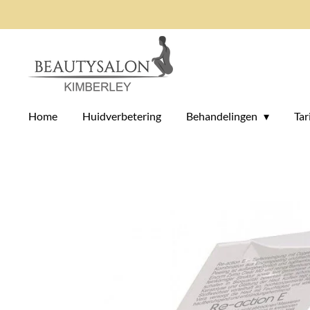
Ga
direct
naar
de
hoofdinhoud
Home
Huidverbetering
Behandelingen
Tar