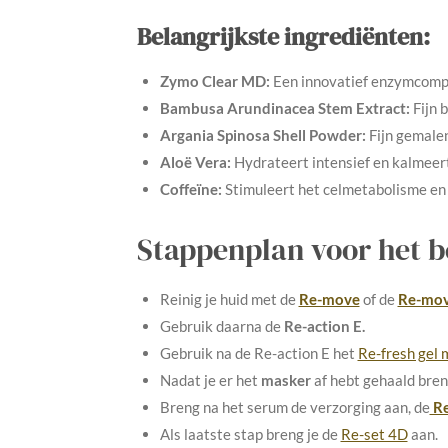
Belangrijkste ingrediënten:
Zymo Clear MD:
Een innovatief enzymcomple
Bambusa Arundinacea Stem Extract:
Fijn 
Argania Spinosa Shell Powder:
Fijn gemalen
Aloë Vera:
Hydrateert intensief en kalmeert
Coffeïne:
Stimuleert het celmetabolisme en 
Stappenplan voor het be
Reinig je huid met de
Re-move
of de
Re-mov
Gebruik daarna de
Re-action E.
Gebruik na de Re-action E het
Re-fresh gel 
Nadat je er het
masker
af hebt gehaald bren
Breng na het serum de verzorging aan, de
Re
Als laatste stap breng je de
Re-set 4D
aan.