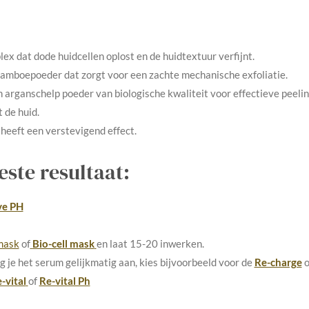
e
l
r
n
e
x dat dode huidcellen oplost en de huidtextuur verfijnt.
bamboepoeder dat zorgt voor een zachte mechanische exfoliatie.
 arganschelp poeder van biologische kwaliteit voor effectieve peelin
 de huid.
heeft een verstevigend effect.
ste resultaat:
e PH
mask
of
Bio-cell mask
en laat 15-20 inwerken.
g je het serum gelijkmatig aan, kies bijvoorbeeld voor de
Re-charge
o
-vital
of
Re-vital Ph