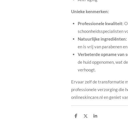
Unieke kenmerken:
Professionele kwaliteit:
On
schoonheidsspecialisten vo
Natuurlijke ingrediënten:
en is vrij van parabenen en 
Verbeterde opname van s
de huid opgenomen, wat de 
verhoogt.
Ervaar zelf de transformatie 
professionele verzorging die h
onlineskincare.nl en geniet va
D
D
S
e
e
h
l
e
a