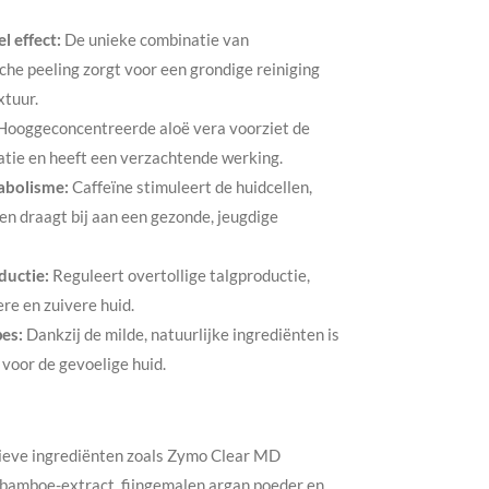
l effect:
De unieke combinatie van
he peeling zorgt voor een grondige reiniging
xtuur.
ooggeconcentreerde aloë vera voorziet de
atie en heeft een verzachtende werking.
abolisme:
Caffeïne stimuleert de huidcellen,
en draagt bij aan een gezonde, jeugdige
ductie:
Reguleert overtollige talgproductie,
re en zuivere huid.
pes:
Dankzij de milde, natuurlijke ingrediënten is
 voor de gevoelige huid.
ieve ingrediënten zoals Zymo Clear MD
 bamboe-extract, fijngemalen argan poeder en