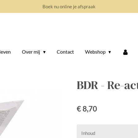
Boek nu online je afspraak
ieven
Over mij
Contact
Webshop
BDR - Re-ac
€ 8,70
Inhoud