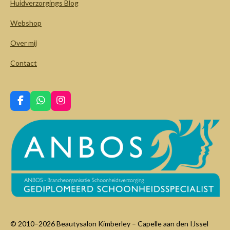
Huidverzorgings Blog
Webshop
Over mij
Contact
F
W
I
a
h
n
c
a
s
e
t
t
b
s
a
o
A
g
o
p
r
k
p
a
m
© 2010–
2026
Beautysalon Kimberley – Capelle aan den IJssel