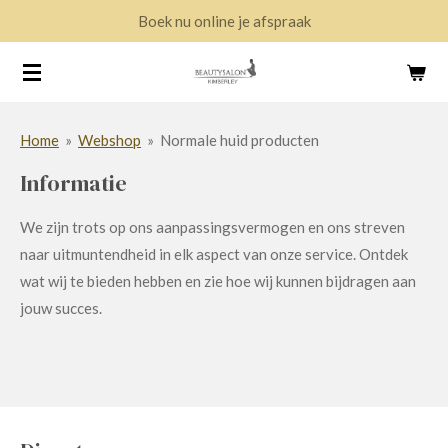
Boek nu online je afspraak
Ga
direct
naar
de
hoofdinhoud
Home
»
Webshop
»
Normale huid producten
Informatie
We zijn trots op ons aanpassingsvermogen en ons streven
naar uitmuntendheid in elk aspect van onze service. Ontdek
wat wij te bieden hebben en zie hoe wij kunnen bijdragen aan
jouw succes.