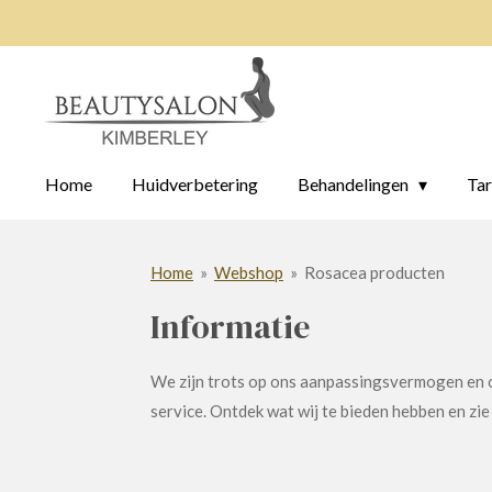
Ga
direct
naar
de
hoofdinhoud
Home
Huidverbetering
Behandelingen
Tar
Home
»
Webshop
»
Rosacea producten
Informatie
We zijn trots op ons aanpassingsvermogen en o
service. Ontdek wat wij te bieden hebben en zie