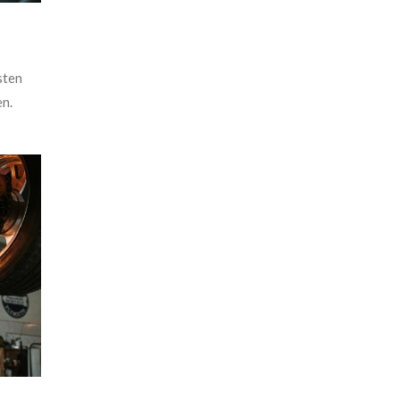
sten
en.