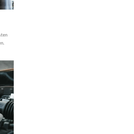
sten
en.